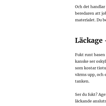
Och det handlar 
beredaren att jo
materialet. Du b
Läckage 
Fukt runt basen 
kanske ser oskyl
som kostar tiotu
värms upp, och e
tanken.
Ser du fukt? Ager
läckande anslutn