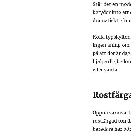
Står det en mode
betyder inte at
dramatiskt efter
Kolla typskylten
ingen aning om h
på att det är dag
hjälpa dig bedö
eller vänta.
Rostfärga
Öppna varmvatte
rostfärgad ton ä
beredare har börj