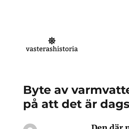
Västeråshistoria
Byte av varmvatt
på att det är dag
Den där 