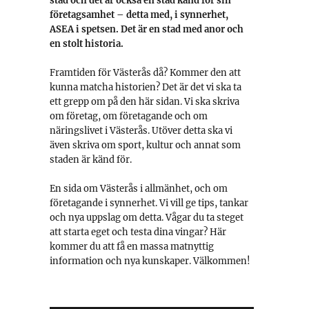
stad och det är också en stad känd för sin
företagsamhet – detta med, i synnerhet,
ASEA i spetsen. Det är en stad med anor och
en stolt historia.
Framtiden för Västerås då? Kommer den att
kunna matcha historien? Det är det vi ska ta
ett grepp om på den här sidan. Vi ska skriva
om företag, om företagande och om
näringslivet i Västerås. Utöver detta ska vi
även skriva om sport, kultur och annat som
staden är känd för.
En sida om Västerås i allmänhet, och om
företagande i synnerhet. Vi vill ge tips, tankar
och nya uppslag om detta. Vågar du ta steget
att starta eget och testa dina vingar? Här
kommer du att få en massa matnyttig
information och nya kunskaper. Välkommen!