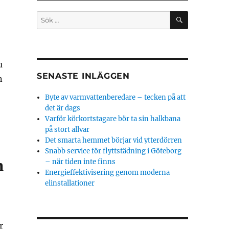
SÖK
Sök
efter:
u
SENASTE INLÄGGEN
n
Byte av varmvattenberedare – tecken på att
det är dags
Varför körkortstagare bör ta sin halkbana
på stort allvar
Det smarta hemmet börjar vid ytterdörren
Snabb service för flyttstädning i Göteborg
n
– när tiden inte finns
Energieffektivisering genom moderna
elinstallationer
r