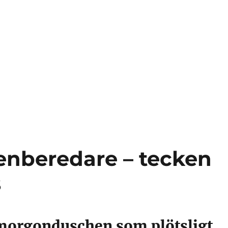
enberedare – tecken
s
morgonduschen som plötsligt