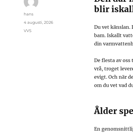
blir iskal
Författare
hans
Publicerat
4 augusti, 2026
Du vet känslan. 
den
Kategorier
VVS
bam. Iskallt vat
din varmvattenbe
De flesta av oss
vrå, troget leve
evigt. Och när de
om du vet vad du 
Ålder spe
En genomsnittlig