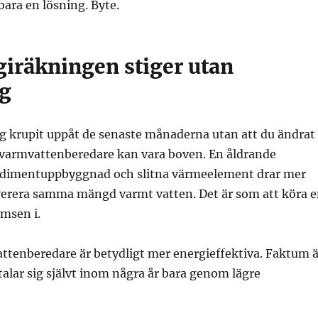
bara en lösning. Byte.
giräkningen stiger utan
ng
ng krupit uppåt de senaste månaderna utan att du ändrat
 varmvattenberedare kan vara boven. En åldrande
edimentuppbyggnad och slitna värmeelement drar mer
everera samma mängd varmt vatten. Det är som att köra 
msen i.
tenberedare är betydligt mer energieffektiva. Faktum ä
etalar sig självt inom några år bara genom lägre