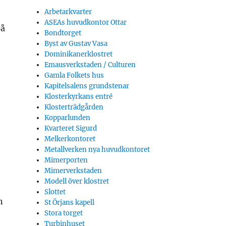
Arbetarkvarter
ASEAs huvudkontor Ottar
på
Bondtorget
Byst av Gustav Vasa
Dominikanerklostret
Emausverkstaden / Culturen
Gamla Folkets hus
Kapitelsalens grundstenar
Klosterkyrkans entré
Klosterträdgården
Kopparlunden
Kvarteret Sigurd
Melkerkontoret
Metallverken nya huvudkontoret
Mimerporten
Mimerverkstaden
Modell över klostret
Slottet
n
St Örjans kapell
Stora torget
Turbinhuset