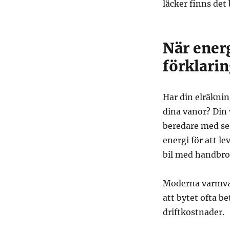
läcker finns det 
När ener
förklari
Har din elräkni
dina vanor? Din
beredare med s
energi för att l
bil med handbro
Moderna varmvat
att bytet ofta b
driftkostnader.