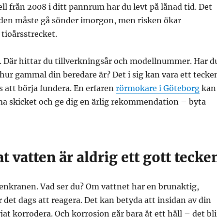
ll från 2008 i ditt pannrum har du levt på lånad tid. Det
t den måste gå sönder imorgon, men risken ökar
 tioårsstrecket.
. Där hittar du tillverkningsår och modellnummer. Har d
ur gammal din beredare är? Det i sig kan vara ett tecke
s att börja fundera. En erfaren
rörmokare i Göteborg
kan
ma skicket och ge dig en ärlig rekommendation – byta
t vatten är aldrig ett gott tecke
nkranen. Vad ser du? Om vattnet har en brunaktig,
r det dags att reagera. Det kan betyda att insidan av din
at korrodera. Och korrosion går bara åt ett håll – det bli