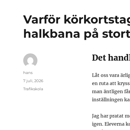
Varför körkortsta
halkbana på stort
Det handl
Författare
hans
Låt oss vara ärl
Publicerat
7 juli, 2026
en ruta att krys
den
Kategorier
Trafikskola
man äntligen får
inställningen ka
Jag har pratat 
igen. Eleverna 