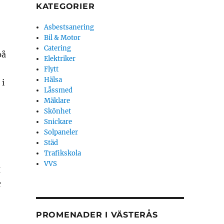
KATEGORIER
Asbestsanering
Bil & Motor
Catering
på
Elektriker
Flytt
Hälsa
 i
Låssmed
Mäklare
Skönhet
Snickare
Solpaneler
Städ
Trafikskola
VVS
I
r
PROMENADER I VÄSTERÅS