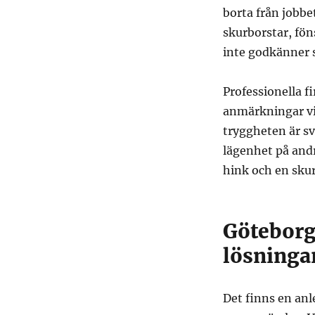
borta från jobb
skurborstar, fön
inte godkänner s
Professionella f
anmärkningar vid
tryggheten är svå
lägenhet på andr
hink och en skur
Göteborg 
lösninga
Det finns en anle