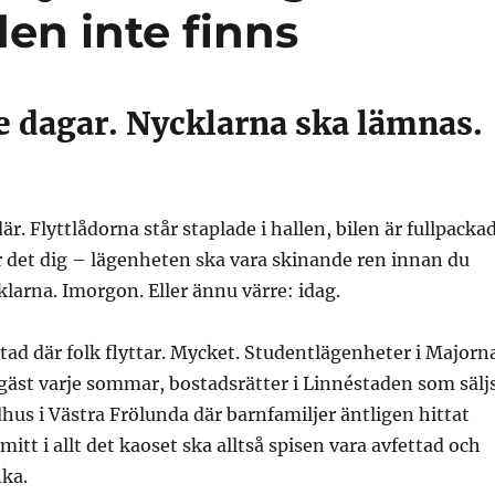
den inte finns
e dagar. Nycklarna ska lämnas.
 där. Flyttlådorna står staplade i hallen, bilen är fullpacka
år det dig – lägenheten ska vara skinande ren innan du
larna. Imorgon. Eller ännu värre: idag.
tad där folk flyttar. Mycket. Studentlägenheter i Majorn
gäst varje sommar, bostadsrätter i Linnéstaden som sälj
dhus i Västra Frölunda där barnfamiljer äntligen hittat
itt i allt det kaoset ska alltså spisen vara avfettad och
ka.