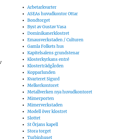
Arbetarkvarter
ASEAs huvudkontor Ottar
Bondtorget
Byst av Gustav Vasa
Dominikanerklostret
Emausverkstaden / Culturen
Gamla Folkets hus
Kapitelsalens grundstenar
Klosterkyrkans entré
v
Klosterträdgården
Kopparlunden
Kvarteret Sigurd
Melkerkontoret
Metallverken nya huvudkontoret
Mimerporten
Mimerverkstaden
Modell över klostret
Slottet
St Örjans kapell
Stora torget
Turbinhuset