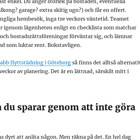
ast enkel. Du anger storlek på bostaden, eventuella
lkong? garage? extra skitig ugn?) och får en offert.
ångliga hembesök, inga tre veckors väntetid. Teamet
ar igenom lägenheten enligt en checklista som matchar
och bostadsrättsföreningar förväntar sig, och lämnar
tad som luktar rent. Bokstavligen.
abb flyttstädning i Göteborg
så finns det alltså alternati
eckor av planering. Det är en lättnad, särskilt mitt i
 du sparar genom att inte göra
ns dyrt att anlita någon. Men räkna på det. En hel dag