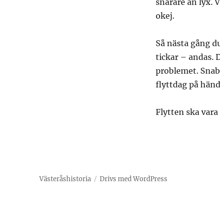
snarare än lyx. V
okej.
Så nästa gång du
tickar – andas. 
problemet. Snabb
flyttdag på händ
Flytten ska vara
Västeråshistoria
Drivs med WordPress