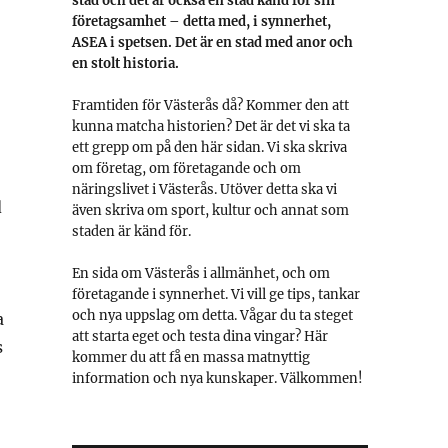
stad och det är också en stad känd för sin
företagsamhet – detta med, i synnerhet,
ASEA i spetsen. Det är en stad med anor och
en stolt historia.
Framtiden för Västerås då? Kommer den att
kunna matcha historien? Det är det vi ska ta
ett grepp om på den här sidan. Vi ska skriva
om företag, om företagande och om
näringslivet i Västerås. Utöver detta ska vi
d
även skriva om sport, kultur och annat som
staden är känd för.
En sida om Västerås i allmänhet, och om
företagande i synnerhet. Vi vill ge tips, tankar
och nya uppslag om detta. Vågar du ta steget
a
att starta eget och testa dina vingar? Här
s
kommer du att få en massa matnyttig
information och nya kunskaper. Välkommen!