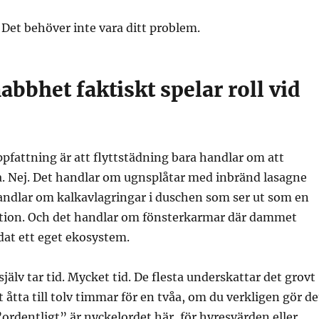
Det behöver inte vara ditt problem.
abbhet faktiskt spelar roll vid
pfattning är att flyttstädning bara handlar om att
 Nej. Det handlar om ugnsplåtar med inbränd lasagne
andlar om kalkavlagringar i duschen som ser ut som en
tion. Och det handlar om fönsterkarmar där dammet
dat ett eget ekosystem.
 själv tar tid. Mycket tid. De flesta underskattar det grovt
åtta till tolv timmar för en tvåa, om du verkligen gör de
”ordentligt” är nyckelordet här, för hyresvärden eller