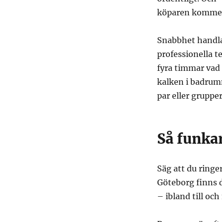
köparen kommer 
Snabbhet handlar
professionella 
fyra timmar vad 
kalken i badrumm
par eller grupper,
Så funkar
Säg att du ringe
Göteborg finns d
– ibland till o