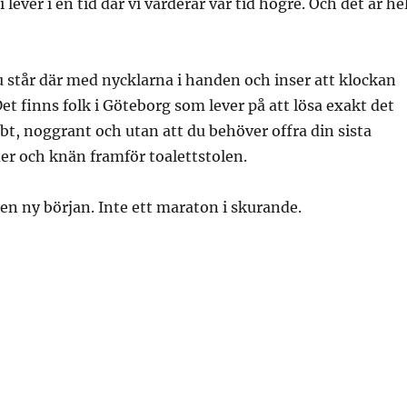
i lever i en tid där vi värderar vår tid högre. Och det är he
 står där med nycklarna i handen och inser att klockan
Det finns folk i Göteborg som lever på att lösa exakt det
t, noggrant och utan att du behöver offra din sista
er och knän framför toalettstolen.
 en ny början. Inte ett maraton i skurande.