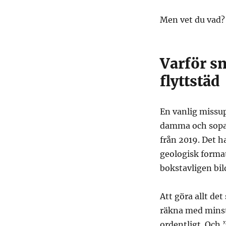
Men vet du vad? 
Varför sn
flyttstäd
En vanlig missup
damma och sopa.
från 2019. Det h
geologisk forma
bokstavligen bil
Att göra allt det
räkna med minst 
ordentligt. Och 