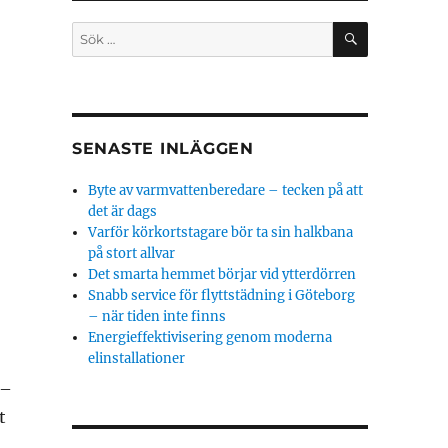
SÖK
Sök
efter:
SENASTE INLÄGGEN
Byte av varmvattenberedare – tecken på att
det är dags
Varför körkortstagare bör ta sin halkbana
på stort allvar
Det smarta hemmet börjar vid ytterdörren
Snabb service för flyttstädning i Göteborg
– när tiden inte finns
Energieffektivisering genom moderna
elinstallationer
 –
t