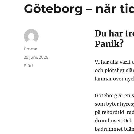
Göteborg – när ti
Du har tr
Panik?
Författare
Emma
Publicerat
29 juni, 2026
Vi har alla varit
den
Kategorier
Städ
och plötsligt sl
lämnar över nyck
Göteborg är en s
som byter hyres
på rekordtid, ra
drömhuset. Och m
badrummet blän