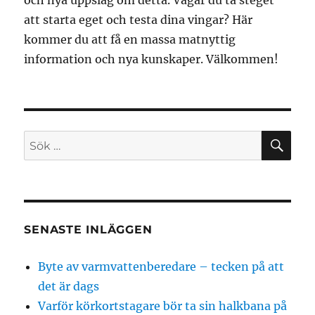
och nya uppslag om detta. Vågar du ta steget
att starta eget och testa dina vingar? Här
kommer du att få en massa matnyttig
information och nya kunskaper. Välkommen!
SÖ
Sök
efter:
SENASTE INLÄGGEN
Byte av varmvattenberedare – tecken på att
det är dags
Varför körkortstagare bör ta sin halkbana på