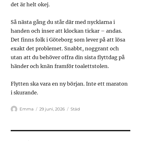
det är helt okej.
Så nästa gång du står där med nycklarna i
handen och inser att klockan tickar – andas.
Det finns folk i Göteborg som lever på att lösa
exakt det problemet. Snabbt, noggrant och
utan att du behöver offra din sista flyttdag på
händer och knän framför toalettstolen.
Flytten ska vara en ny början. Inte ett maraton
i skurande.
Författare
Publicerat
Kategorier
Emma
29 juni, 2026
Städ
den
Inläggsnavigering