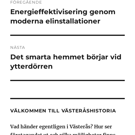
FÖREGÅENDE
Energieffektivisering genom
Föregående
inlägg:
moderna elinstallationer
NÄSTA
Det smarta hemmet börjar vid
Nästa
inlägg:
ytterdörren
VÄLKOMMEN TILL VÄSTERÅSHISTORIA
Vad händer egentligen i Västerås? Hur ser